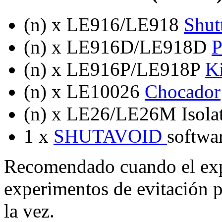
(n) x LE916/LE918
Shut
(n) x LE916D/LE918D
P
(n) x LE916P/LE918P
Ki
(n) x LE10026
Chocador
(n) x LE26/LE26M Isola
1 x
SHUTAVOID
softwar
Recomendado cuando el exp
experimentos de evitación pa
la vez.